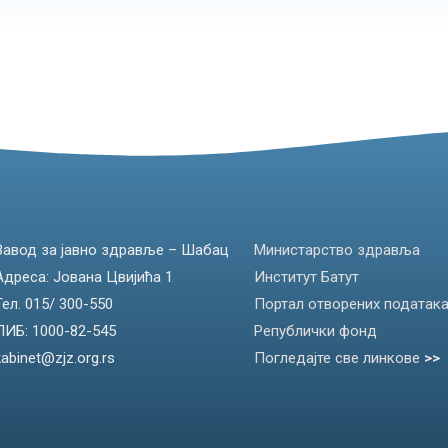
Завод за јавно здравље – Шабац
Министарство здравља
Адреса: Јована Цвијића 1
Институт Батут
Тел. 015/ 300-550
Портал отворених податак
ПИБ: 1000-82-545
Републички фонд
kabinet@zjz.org.rs
Погледајте све линкове
>>