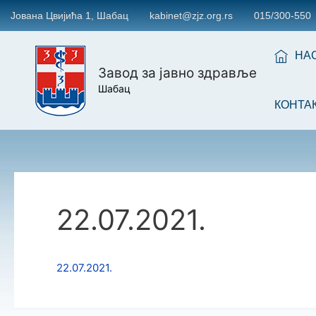
Јована Цвијића 1, Шабац
kabinet@zjz.org.rs
015/300-550
НА
Завод за јавно здравље
Шабац
КОНТА
22.07.2021.
22.07.2021.