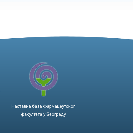
а
Наставна база Фармацеутског
факултета у Београду