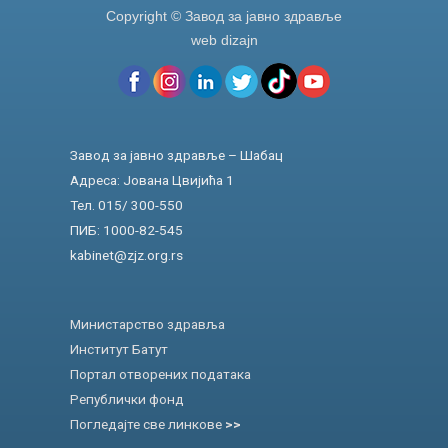
Copyright © Завод за јавно здравље
web dizajn
Завод за јавно здравље – Шабац
Адреса: Јована Цвијића 1
Тел. 015/ 300-550
ПИБ: 1000-82-545
kabinet@zjz.org.rs
Министарство здравља
Институт Батут
Портал отворених података
Републички фонд
Погледајте све линкове
>>