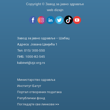
Copyright © Завод за јавно здравље
web dizajn
Завод за јавно здравље – Шабац
Адреса: Јована Цвијића 1
Тел. 015/ 300-550
ПИБ: 1000-82-545
kabinet@zjz.org.rs
Министарство здравља
Институт Батут
Портал отворених података
Републички фонд
Погледајте све линкове
>>