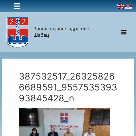
Завод за јавно здравље
Шабац
387532517_26325826
6689591_9557535393
93845428_n