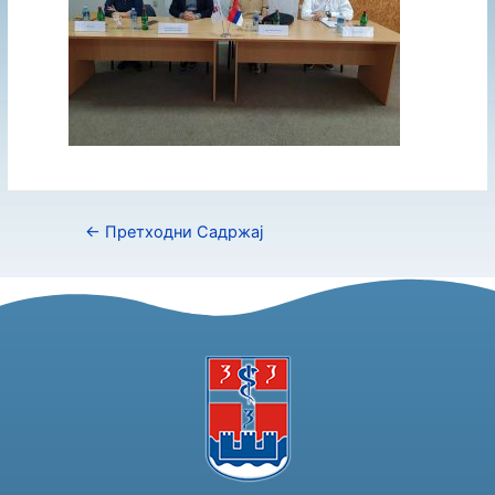
←
Претходни Садржај