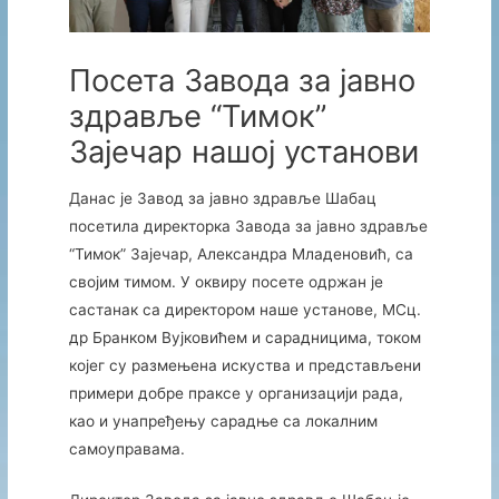
Посета Завода за јавно
здравље “Тимок”
Зајечар нашој установи
Данас је Завод за јавно здравље Шабац
посетила директорка Завода за јавно здравље
“Тимок” Зајечар, Александра Младеновић, са
својим тимом. У оквиру посете одржан је
састанак са директором наше установе, МСц.
др Бранком Вујковићем и сарадницима, током
којег су размењена искуства и представљени
примери добре праксе у организацији рада,
као и унапређењу сарадње са локалним
самоуправама.