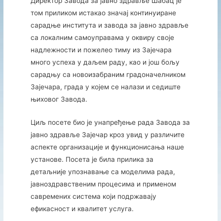
Директор Завода за јавно здравље Шабац је
том приликом истакао значај континуиране
сарадње института и завода за јавно здравље
са локалним самоуправама у оквиру своје
надлежности и пожелео тиму из Зајечара
много успеха у даљем раду, као и још бољу
сарадњу са новоизабраним градоначелником
Зајечара, града у којем се налази и седиште
њиховог Завода.
Циљ посете био је унапређење рада Завода за
јавно здравље Зајечар кроз увид у различите
аспекте организације и функционисања наше
установе. Посета је била прилика за
детаљније упознавање са моделима рада,
јавноздравственим процесима и применом
савремених система који подржавају
ефикасност и квалитет услуга.