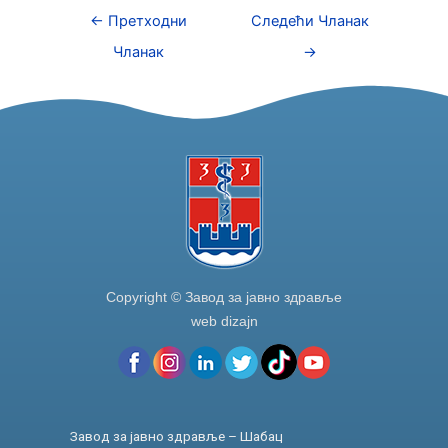
e
er
e
e
←
Претходни
Следећи Чланак
b
dI
Чланак
→
o
n
o
k
Copyright © Завод за јавно здравље
web dizajn
Завод за јавно здравље – Шабац