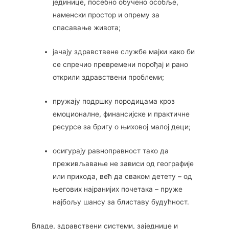
јединице, посебно обучено особље,
наменски простор и опрему за
спасавање живота;
јачају здравствене службе мајки како би
се спречио превремени порођај и рано
открили здравствени проблеми;
пружају подршку породицама кроз
емоционалне, финансијске и практичне
ресурсе за бригу о њиховој малој деци;
осигурају равноправност тако да
преживљавање не зависи од географије
или прихода, већ да сваком детету – од
његових најранијих почетака – пруже
најбољу шансу за блиставу будућност.
Владе, здравствени системи, заједнице и