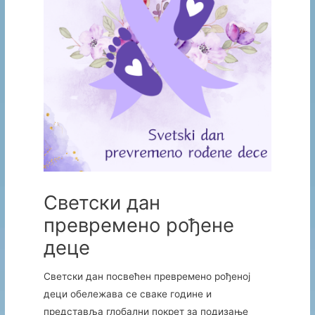
Светски дан
превремено рођене
деце
Светски дан посвећен превремено рођеној
деци обележава се сваке године и
представља глобални покрет за подизање