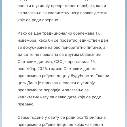
свести о утицају превременог порођаја, као и
за залагање за квалитетну негу сваког детета
које се роди прерано.
Иако се Дан традиционално обележава 17.
новембра, како би се посветио јединствен дан
за фокусирање на ово приоритетно питање, а
да се то не преклапа са другим обавезним
Светским данима, СЗО је прогласила 15.
новембар 2025. године Светским даном
превремено рођене деце у будућности. Главни
циљ Дана је подизање свести о утицају
превременог порођаја и залагање за
квалитетну негу за свако дете које се роди
прерано.
Сваке године у свету се роди око 15 милиона
превремено рођене деце, од којих чак један