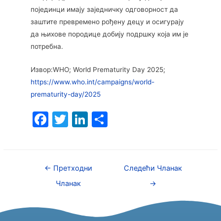
појединци имају заједничку одговорност да
заштите превремено рођену децу и осигурају
да њихове породице добију подршку која им је
потребна.
Извор:WHO; World Prematurity Day 2025;
https://www.who.int/campaigns/world-
prematurity-day/2025
F
T
Li
S
a
w
n
h
c
itt
k
ar
e
er
e
e
←
Претходни
Следећи Чланак
b
dI
Чланак
→
o
n
o