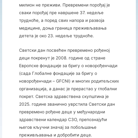
милион не преживи. Превремени порођај је
сваки порођај пре навршене 37. недеље
трудноће, а поред свих напора и развоја
медицине, доња граница преживљавања
детета је око 23. недеље трудноће.
Светски дан посвећен превремено рођеној
деци покренут је 2008. године од стране
Европске фондације за бригу о новорођенчади
(сада Глобалне фондације за бригу о
новорођенчади – GFCNI) и многих родитељских
организација, а данас је прерастао у глобални
покрет. Светска здравствена скупштина је
2025. године званично уврстила Светски дан
превремено рођене деце у међународни
здравствени календар СЗО, препознајући
његов кључни значај за побољшање
преживљавања и добробити деце.