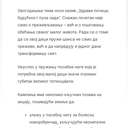
Овогодишња тема носи назив „Здрави почеци,
будућност пуна наде“. Снажан почетак није
само о преживљавању – већ и о поштовању
обећања сваког малог живота. Ради се о томе
да се овој деци пружи шанса не само да
преживе, већ и да напредују и једног дана
трансформишу свет.
Неуспех у пружању посебне неге која је
потребна овој малој деци значи огроман
губитак великог потенцијала.
Кампања има неколико кључних позива на
акцију, позивајући земље да:
улажу у посебну негу за болесну
новорођенчад, укључујући неонаталне