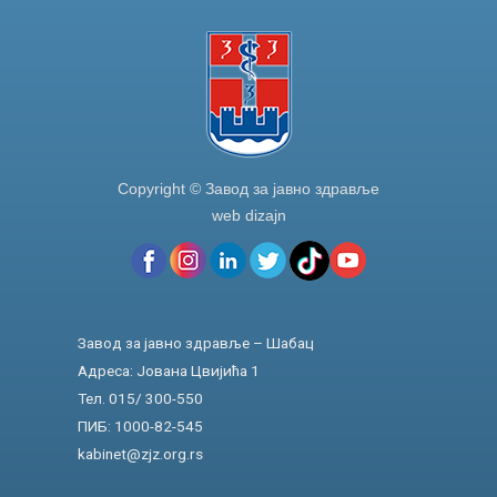
k
Copyright © Завод за јавно здравље
web dizajn
Завод за јавно здравље – Шабац
Адреса: Јована Цвијића 1
Тел. 015/ 300-550
ПИБ: 1000-82-545
kabinet@zjz.org.rs