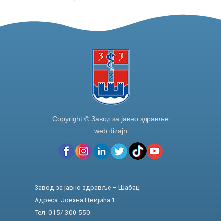
o
n
o
k
Copyright © Завод за јавно здравље
web dizajn
Завод за јавно здравље – Шабац
Адреса: Јована Цвијића 1
Тел. 015/ 300-550