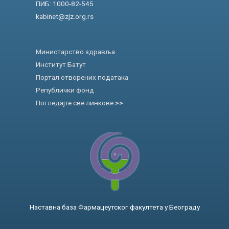
ПИБ: 1000-82-545
kabinet@zjz.org.rs
Министарство здравља
Институт Батут
Портал отворених података
Републички фонд
Погледајте све линкове
>>
Наставна база Фармацеутског факултета у Београду