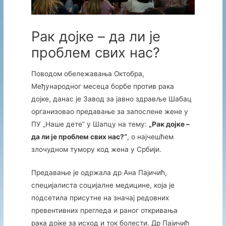
Рак дојке – да ли је
проблем свих нас?
Поводом обележавања Октобра,
Међународног месеца борбе против рака
дојке, данас је Завод за јавно здравље Шабац
организовао предавање за запослене жене у
ПУ „Наше дете“ у Шапцу на тему:
„Рак дојке –
да ли је проблем свих нас?“
, о најчешћем
злочудном тумору код жена у Србији.
Предавање је одржала др Ана Пајичић,
специјалиста социјалне медицине, која је
подсетила присутне на значај редовних
превентивних прегледа и раног откривања
рака дојке за исход и ток болести. Др Пајичић