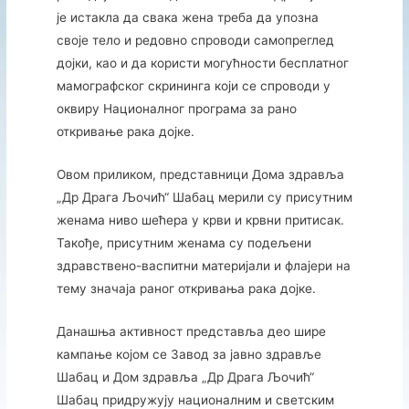
је истакла да свака жена треба да упозна
своје тело и редовно спроводи самопреглед
дојки, као и да користи могућности бесплатног
мамографског скрининга који се спроводи у
оквиру Националног програма за рано
откривање рака дојке.
Овом приликом, представници Дома здравља
„Др Драга Љочић“ Шабац мерили су присутним
женама ниво шећера у крви и крвни притисак.
Такође, присутним женама су подељени
здравствено-васпитни материјали и флајери на
тему значаја раног откривања рака дојке.
Данашња активност представља део шире
кампање којом се Завод за јавно здравље
Шабац и Дом здравља „Др Драга Љочић“
Шабац придружују националним и светским