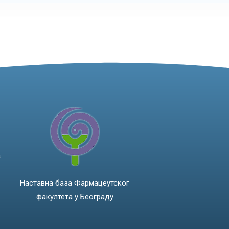
а
Наставна база Фармацеутског
факултета у Београду