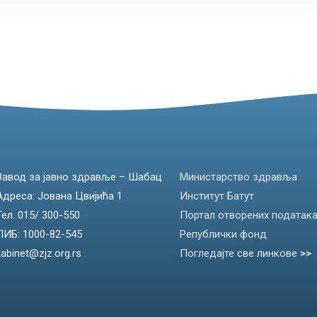
Завод за јавно здравље – Шабац
Министарство здравља
Адреса: Јована Цвијића 1
Институт Батут
Тел. 015/ 300-550
Портал отворених податак
ПИБ: 1000-82-545
Републички фонд
kabinet@zjz.org.rs
Погледајте све линкове
>>