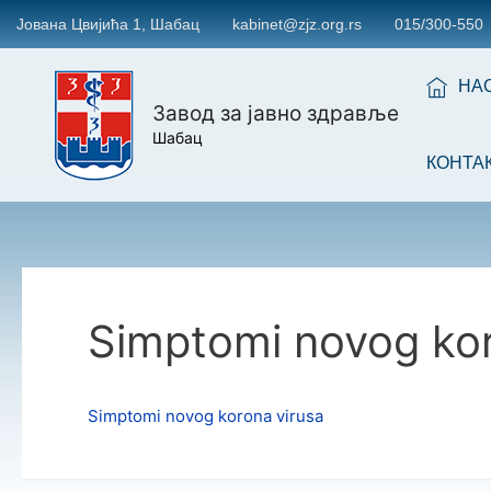
Јована Цвијића 1, Шабац
kabinet@zjz.org.rs
015/300-550
НА
Завод за јавно здравље
Шабац
КОНТА
Simptomi novog kor
Simptomi novog korona virusa