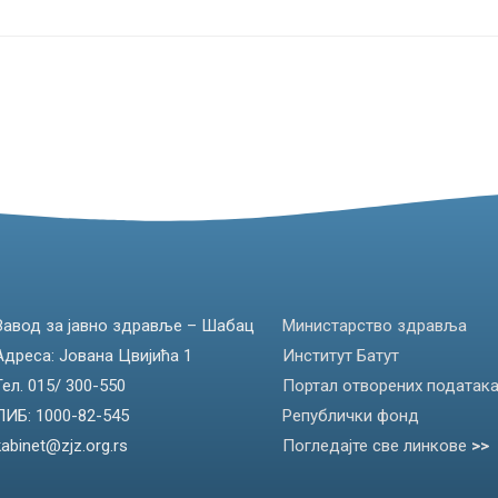
Завод за јавно здравље – Шабац
Министарство здравља
Адреса: Јована Цвијића 1
Институт Батут
Тел. 015/ 300-550
Портал отворених податак
ПИБ: 1000-82-545
Републички фонд
kabinet@zjz.org.rs
Погледајте све линкове
>>