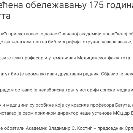
ећена обележавању 175 годин
ута
вић присуствовао је данас Свечаној академији посвећеној 
дстављена комплетна библиографија, стручно усавршавање,
верзитетски професор и утемељивач Медицинског факултета. 
атут био је веома активан друштвени радник. Објавио је не
адом оставио је неизбрисив траг у историји српске медици
и медицини су особине које су красиле професора Батута, а
истакао је овом приликом директор наше установе МСц.др Б
се обратили Академик Владимир С. Костић – председник Срп