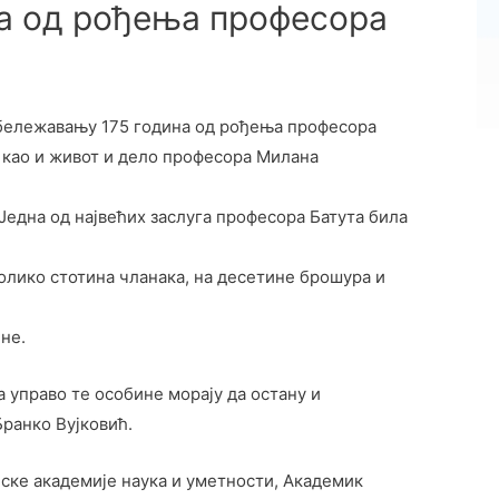
а од рођења професора
обележавању 175 година од рођења професора
 као и живот и дело професора Милана
Једна од највећих заслуга професора Батута била
колико стотина чланака, на десетине брошура и
не.
 управо те особине морају да остану и
ранко Вујковић.
ске академије наука и уметности, Академик