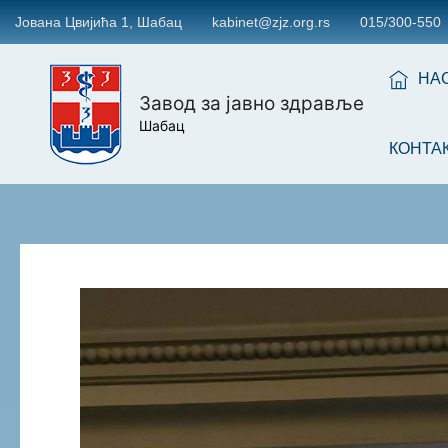
Јована Цвијића 1, Шабац
kabinet@zjz.org.rs
015/300-550
НА
Завод за јавно здравље
Шабац
КОНТА