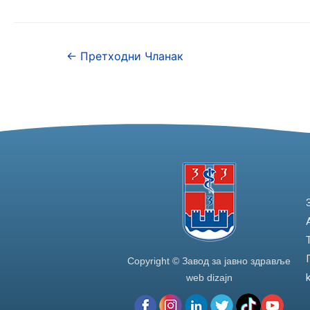
c
itt
k
ar
e
er
e
e
←
Претходни Чланак
b
dI
o
n
o
k
Copyright © Завод за јавно здравље
web dizajn