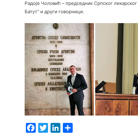
Радоје Чоловић – председник Српског лекарског 
Батут” и други говорници.
F
T
Li
S
a
w
n
h