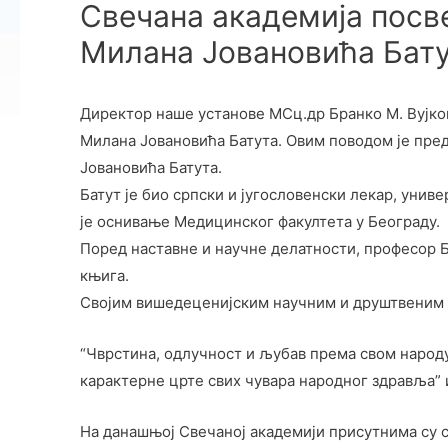
Свечана академија посв
Милана Јовановића Бат
Директор наше установе МСц.др Бранко М. Вујко
Милана Јовановића Батута. Овим поводом је пре
Јовановића Батута.
Батут је био српски и југословенски лекар, уни
је оснивање Медицинског факултета у Београду.
Поред наставне и научне делатности, професор Б
књига.
Својим вишедеценијским научним и друштвеним р
“Чврстина, одлучност и љубав према свом народу 
карактерне црте свих чувара народног здравља” 
На данашњој Свечаној академији присутнима су 