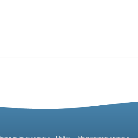
Завод за јавно здравље – Шабац
Министарство здравља