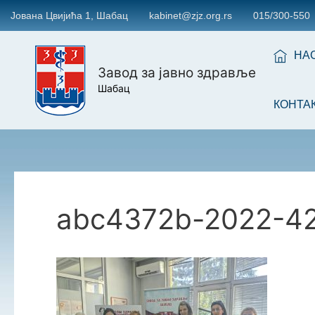
Јована Цвијића 1, Шабац
kabinet@zjz.org.rs
015/300-550
НА
Завод за јавно здравље
Шабац
КОНТА
abc4372b-2022-42