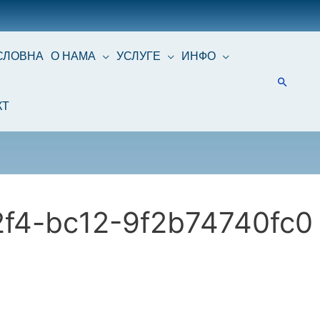
СЛОВНА
О НАМА
УСЛУГЕ
ИНФО
КТ
f4-bc12-9f2b74740fc0