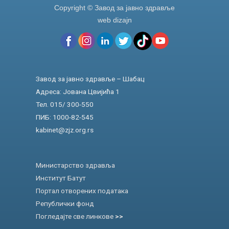
Copyright © Завод за јавно здравље
web dizajn
Завод за јавно здравље – Шабац
Адреса: Јована Цвијића 1
Тел. 015/ 300-550
ПИБ: 1000-82-545
kabinet@zjz.org.rs
Министарство здравља
Институт Батут
Портал отворених података
Републички фонд
Погледајте све линкове
>>