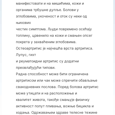
манифестовати и на мишићима, кожи и
органима трбушне дупље. Болови у
зглобовима, укоченост и оток су неки од
њихових
честих симптома. Људи повремено осећају
топлину, црвенило на кожи и смањен опсег
покрета у захваћеним зглобовима.
Остеоартритис је најчешћа врста артритиса.
Лупус, гихт
и реуматоидни артритис су додатни
преовлађујући типови.
Радна способност може бити ограничена
артритисом или чак може спречити обављање
свакодневних послова. Поред болова артритис
може утицати и на расположење и
квалитет живота, такође смањује физичку
активност попут пливања, вожње бицикла и
ходања. Одржавањем здраве телесне тежине