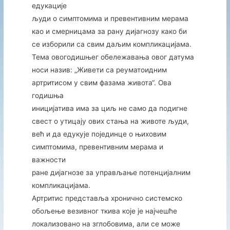
едукације
људи о симптомима и превентивним мерама
као и смерницaма за рану дијагнозу како би
се изборили са свим даљим компликацијама.
Тема овогодишњег обележавања овог датума
носи назив: „Живети са реуматоидним
артритисом у свим фазама живота“. Ова
годишња
иницијатива има за циљ не само да подигне
свест о утицају ових стања на животе људи,
већ и да едукује појединце о њиховим
симптомима, превентивним мерама и
важности
ране дијагнозе за управљање потенцијалним
компликацијама.
Артритис представља хронично системско
обољење везивног ткива које је најчешће
локализовано на зглобовима, али се може