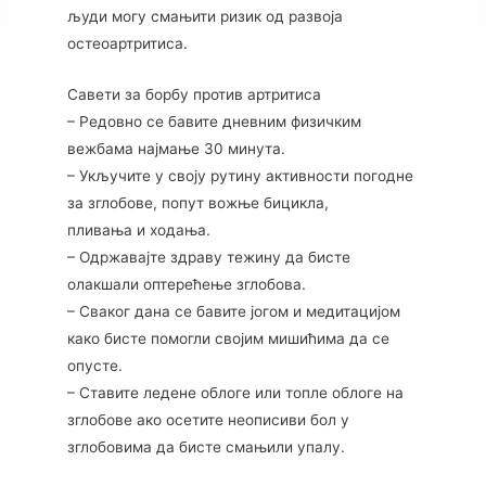
људи могу смањити ризик од развоја
остеоартритиса.
Савети за борбу против артритиса
– Редовно се бавите дневним физичким
вежбама најмање 30 минута.
– Укључите у своју рутину активности погодне
за зглобове, попут вожње бицикла,
пливања и ходања.
– Одржавајте здраву тежину да бисте
олакшали оптерећење зглобова.
– Сваког дана се бавите јогом и медитацијом
како бисте помогли својим мишићима да се
опусте.
– Ставите ледене облоге или топле облоге на
зглобове ако осетите неописиви бол у
зглобовима да бисте смањили упалу.