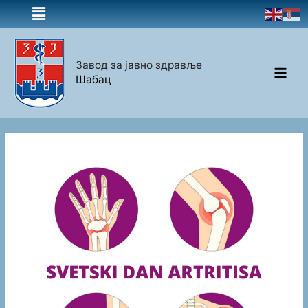
Завод за јавно здравље
Шабац