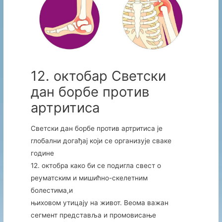
12. октобар Светски
дан борбе против
артритиса
Светски дан борбе против артритиса је
глобални догађај који се организује сваке
године
12. октобра како би се подигла свест о
реуматским и мишићно-скелетним
болестима,и
њиховом утицају на живот. Веома важан
сегмент представља и промовисање