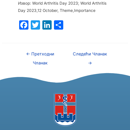
Извор: World Arthritis Day 2023; World Arthritis
Day 2023,12 October, Theme,Importance
F
T
Li
S
a
w
n
h
c
itt
k
ar
e
er
e
e
←
Претходни
Следећи Чланак
b
dI
Чланак
→
o
n
o
k