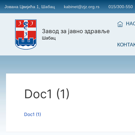
Јована Цвијића 1, Шабац
kabinet@zjz.org.rs
015/300-550
НА
Завод за јавно здравље
Шабац
КОНТА
Doc1 (1)
Doc1 (1)