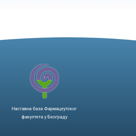
а
Наставна база Фармацеутског
факултета у Београду