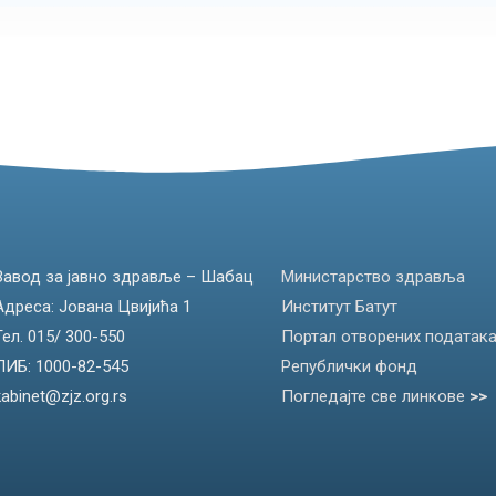
Завод за јавно здравље – Шабац
Министарство здравља
Адреса: Јована Цвијића 1
Институт Батут
Тел. 015/ 300-550
Портал отворених податак
ПИБ: 1000-82-545
Републички фонд
kabinet@zjz.org.rs
Погледајте све линкове
>>