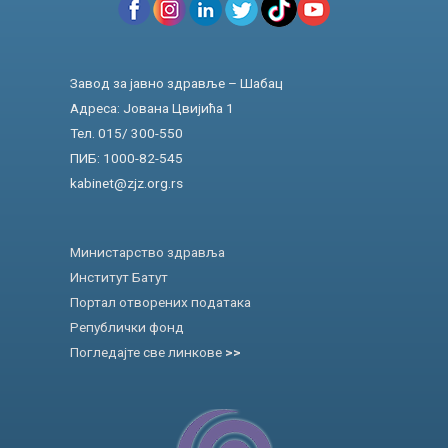
Завод за јавно здравље – Шабац
Адреса: Јована Цвијића 1
Тел. 015/ 300-550
ПИБ: 1000-82-545
kabinet@zjz.org.rs
Министарство здравља
Институт Батут
Портал отворених података
Републички фонд
Погледајте све линкове
>>