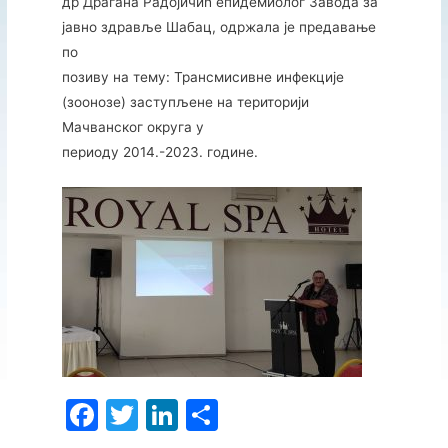
др Драгана Радојичић епидемиолог Завода за
јавно здравље Шабац, одржала је предавање
по
позиву на тему: Трансмисивне инфекције
(зоонозе) заступљене на територији
Мачванског округа у
периоду 2014.-2023. године.
F
T
Li
S
a
w
n
h