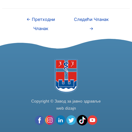
c
itt
k
ar
e
er
e
e
←
Претходни
Следећи Чланак
b
dI
Чланак
→
o
n
o
k
Copyright © Завод за јавно здравље
web dizajn