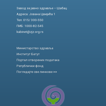
Завод за јавно здравље – Шабац
Адреса: Јована Цвијића 1
Тел. 015/ 300-550
ПИБ: 1000-82-545
kabinet@zjz.org.rs
Министарство здравља
Институт Батут
Портал отворених података
Републички фонд
Погледајте све линкове
>>