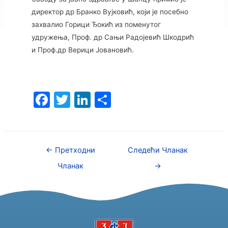
директор др Бранко Вујковић, који је посебно
захвалио Горици Ђокић из поменутог
удружења, Проф. др Сањи Радојевић Шкодрић
и Проф.др Верици Јовановић.
F
T
Li
S
a
w
n
h
c
itt
k
ar
e
er
e
e
←
Претходни
Следећи Чланак
b
dI
Чланак
→
o
n
o
k