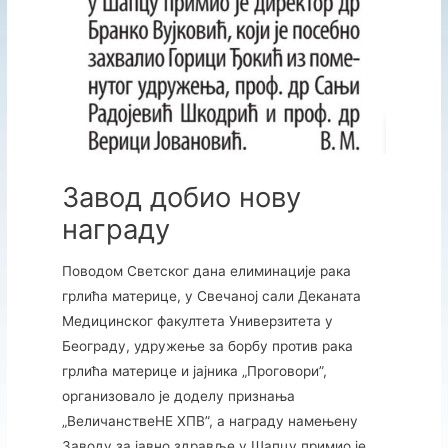
Завод добио нову
награду
Поводом Светског дана елиминације рака
грлића материце, у Свечаној сали Деканата
Медицинског факултета Универзитета у
Београду, удружење за борбу против рака
грлића материце и јајника „Проговори”,
организовало је доделу признања
„ВеличанствеНЕ ХПВ”, а награду намењену
Заводу за јавно здравље у Шапцу примио је