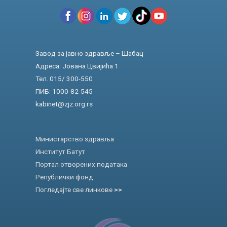
Завод за јавно здравље – Шабац
Адреса: Јована Цвијића 1
Тел. 015/ 300-550
ПИБ: 1000-82-545
kabinet@zjz.org.rs
Министарство здравља
Институт Батут
Портал отворених података
Републички фонд
Погледајте све линкове
>>