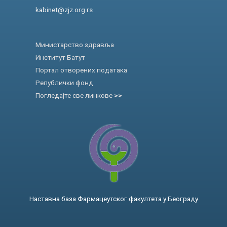
kabinet@zjz.org.rs
Министарство здравља
Институт Батут
Портал отворених података
Републички фонд
Погледајте све линкове
>>
Наставна база Фармацеутског факултета у Београду