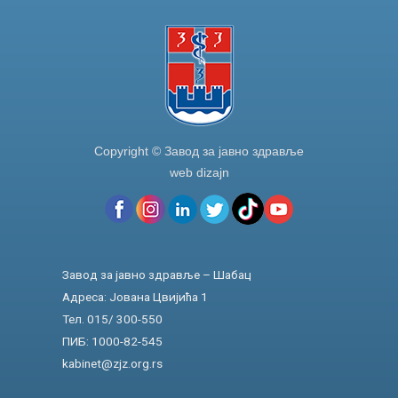
k
Copyright © Завод за јавно здравље
web dizajn
Завод за јавно здравље – Шабац
Адреса: Јована Цвијића 1
Тел. 015/ 300-550
ПИБ: 1000-82-545
kabinet@zjz.org.rs