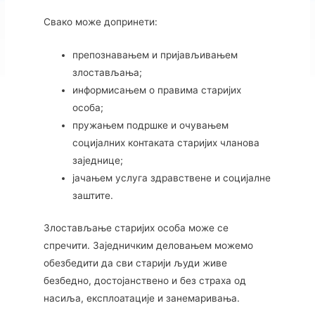
Свако може допринети:
препознавањем и пријављивањем
злостављања;
информисањем о правима старијих
особа;
пружањем подршке и очувањем
социјалних контаката старијих чланова
заједнице;
јачањем услуга здравствене и социјалне
заштите.
Злостављање старијих особа може се
спречити. Заједничким деловањем можемо
обезбедити да сви старији људи живе
безбедно, достојанствено и без страха од
насиља, експлоатације и занемаривања.