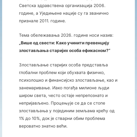
Светска здравствена организација 2006.
године, а Уједињене нације су га званично
признале 2011. године.
Тема обележавања 2026. године носи назив:
„Више од свести: Како учинити превенцију
злостављања старијих особа ефикасном?“
Злостављање старијих особа представља
глобални проблем који обухвата физичко,
психолошко и финансијско злостављање, као и
занемаривање. Иако погађа милионе људи
широм света, често остаје непрепознато и
непријављено. Процењује се да се стопе
злостављања у појединим земљама крећу од
1% до 10%, док је стварни обим проблема
вероватно знатно већи.