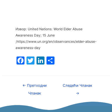
Извор: United Nations: World Elder Abuse
Awareness Day; 15 June
;https://www.un.org/en/observances/elder-abuse-
awareness-day
F
T
Li
S
a
w
n
h
c
itt
k
ar
e
er
e
e
←
Претходни
Следећи Чланак
b
dI
Чланак
→
o
n
o