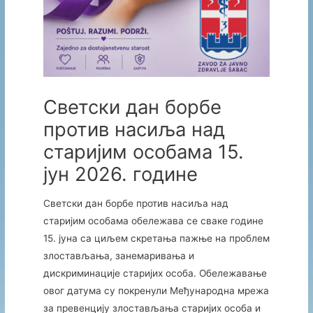
Светски дан борбе
против насиља над
старијим особама 15.
јун 2026. године
Светски дан борбе против насиља над
старијим особама обележава се сваке године
15. јуна са циљем скретања пажње на проблем
злостављања, занемаривања и
дискриминације старијих особа. Обележавање
овог датума су покренули Међународна мрежа
за превенцију злостављања старијих особа и