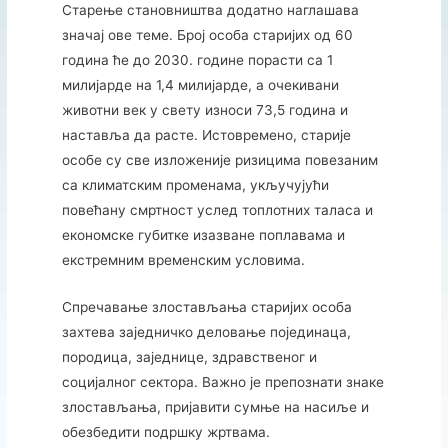
Старење становништва додатно наглашава
значај ове теме. Број особа старијих од 60
година ће до 2030. године порасти са 1
милијарде на 1,4 милијарде, а очекивани
животни век у свету износи 73,5 година и
наставља да расте. Истовремено, старије
особе су све изложеније ризицима повезаним
са климатским променама, укључујући
повећану смртност услед топлотних таласа и
економске губитке изазване поплавама и
екстремним временским условима.
Спречавање злостављања старијих особа
захтева заједничко деловање појединаца,
породица, заједнице, здравственог и
социјалног сектора. Важно је препознати знаке
злостављања, пријавити сумње на насиље и
обезбедити подршку жртвама.