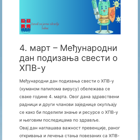
4. март – Међународни
дан подизања свести о
ХПВ-у
Међународни дан подизања свести о ХПВ-у
(хуманом папилома вирусу) обележава се
сваке године 4. марта. Овог дана здравствени
радници и други чланови заједнице окупљају
се како би поделили знање и ресурсе о ХПВ-у
и његовим последицама по здравље.
Овај дан наглашава важност превенције, раног
откривања и лечења стања повезаних са ХПВ-