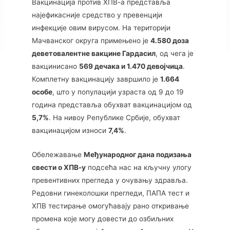
Вакцинација против ХПВ-а представља
најефикасније средство у превенцији
инфекције овим вирусом. На територији
Мачванског округа примењено је
4.580 доза
деветовалентне вакцине Гардасил
, од чега је
вакцинисано
569 дечака и 1.470 девојчица
.
Комплетну вакцинацију завршило је
1.664
особе
, што у популацији узраста од 9 до 19
година представља обухват вакцинацијом од
5,7%
. На нивоу Републике Србије, обухват
вакцинацијом износи
7,4%
.
Обележавање
Међународног дана подизања
свести о ХПВ-у
подсећа нас на кључну улогу
превентивних прегледа у очувању здравља.
Редовни гинеколошки прегледи, ПАПА тест и
ХПВ тестирање омогућавају рано откривање
промена које могу довести до озбиљних