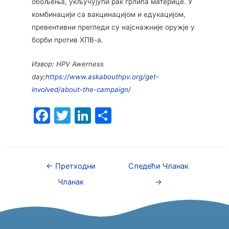
обољења, укључујући рак грлића материце. У
комбинацији са вакцинацијом и едукацијом,
превентивни прегледи су најснажније оружје у
борби против ХПВ-а.
Извор: HPV Awerness
day;
https://www.askabouthpv.org/get-
involved/about-the-campaign/
F
T
Li
S
a
w
n
h
c
itt
k
ar
e
er
e
e
←
Претходни
Следећи Чланак
b
dI
Чланак
→
o
n
o