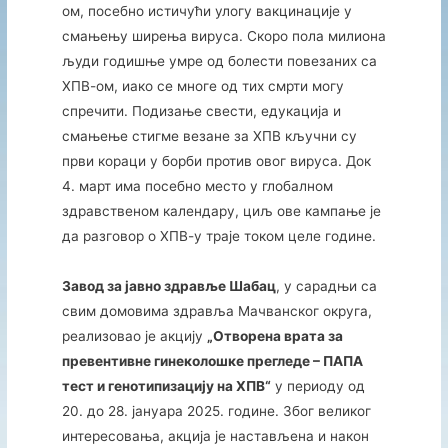
ом, посебно истичући улогу вакцинације у
смањењу ширења вируса. Скоро пола милиона
људи годишње умре од болести повезаних са
ХПВ-ом, иако се многе од тих смрти могу
спречити. Подизање свести, едукација и
смањење стигме везане за ХПВ кључни су
први кораци у борби против овог вируса. Док
4. март има посебно место у глобалном
здравственом календару, циљ ове кампање је
да разговор о ХПВ-у траје током целе године.
Завод за јавно здравље Шабац
, у сарадњи са
свим домовима здравља Мачванског округа,
реализовао је акцију
„Отворена врата за
превентивне гинеколошке прегледе – ПАПА
тест и генотипизацију на ХПВ“
у периоду од
20. до 28. јануара 2025. године. Због великог
интересовања, акција је настављена и након