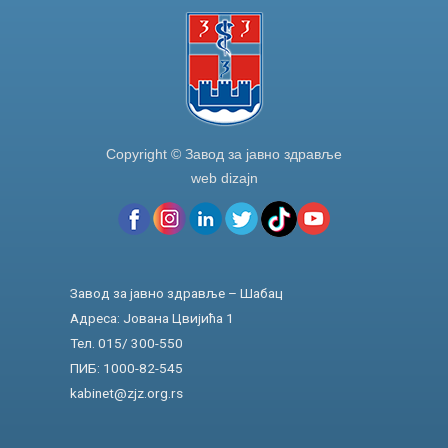
k
Copyright © Завод за јавно здравље
web dizajn
Завод за јавно здравље – Шабац
Адреса: Јована Цвијића 1
Тел. 015/ 300-550
ПИБ: 1000-82-545
kabinet@zjz.org.rs