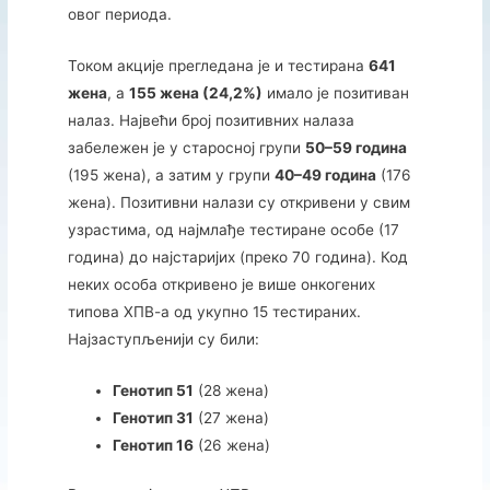
овог периода.
Током акције прегледана је и тестирана
641
жена
, а
155 жена (24,2%)
имало је позитиван
налаз. Највећи број позитивних налаза
забележен је у старосној групи
50–59 година
(195 жена), а затим у групи
40–49 година
(176
жена). Позитивни налази су откривени у свим
узрастима, од најмлађе тестиране особе (17
година) до најстаријих (преко 70 година). Код
неких особа откривено је више онкогених
типова ХПВ-а од укупно 15 тестираних.
Најзаступљенији су били:
Генотип 51
(28 жена)
Генотип 31
(27 жена)
Генотип 16
(26 жена)