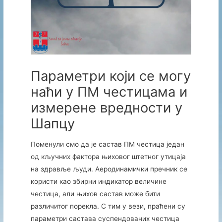
Параметри који се могу
наћи у ПМ честицама и
измерене вредности у
Шапцу
Поменули смо да је састав ПМ честица један
од кључних фактора њиховог штетног утицаја
на здравље људи. Аеродинамички пречник се
користи као збирни индикатор величине
честица, али њихов састав може бити
различитог порекла. С тим у вези, праћени су
параметри састава суспендованих честица