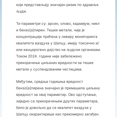
који представљају значајан ризик по здравље
људи.
Ти параметри су: арсен, олово, кадмијум, никл
и бензо[а]пирен. Тешки метали, чија је
концентрација праћена у оквиру мониторинга
квалитета ваздуха у Шапцу, имају токсично и/
или канцерогено дејство на људски организам.
Током 2024. године није забележено
прекорачење циљаних вредности за тешке
метале у суспендованим честицама.
Међутим, средња годишња вредност
бензо[а]пирена значајно је премашила циљану
вредност за овај параметар. Ово одступање,
заједно са прекорачењем других параметара,
било је довољно да се квалитет ваздуха у
Шапцу окарактерише као прекомерно загађен.