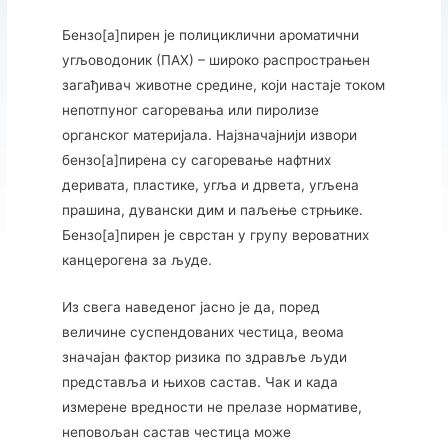
Бензо[а]пирен је полициклични ароматични
угљоводоник (ПАХ) – широко распрострањен
загађивач животне средине, који настаје током
непотпуног сагоревања или пиролизе
органског материјала. Најзначајнији извори
бензо[а]пирена су сагоревање нафтних
деривата, пластике, угља и дрвета, угљена
прашина, дувански дим и паљење стрњике.
Бензо[а]пирен је сврстан у групу вероватних
канцерогена за људе.
Из свега наведеног јасно је да, поред
величине суспендованих честица, веома
значајан фактор ризика по здравље људи
представља и њихов састав. Чак и када
измерене вредности не прелазе нормативе,
неповољан састав честица може