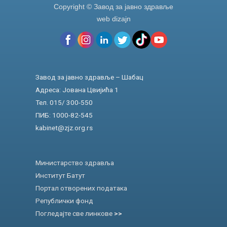
Copyright © Завод за јавно здравље
web dizajn
Завод за јавно здравље – Шабац
Адреса: Јована Цвијића 1
Тел. 015/ 300-550
ПИБ: 1000-82-545
kabinet@zjz.org.rs
Министарство здравља
Институт Батут
Портал отворених података
Републички фонд
Погледајте све линкове
>>