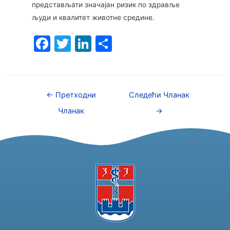
представљати значајан ризик по здравље
људи и квалитет животне средине.
F
T
Li
S
a
w
n
h
c
itt
k
ar
e
er
e
e
←
Претходни
Следећи Чланак
b
dI
Чланак
→
o
n
o
k