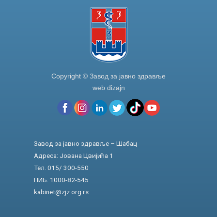
k
Copyright © Завод за јавно здравље
web dizajn
Завод за јавно здравље – Шабац
Адреса: Јована Цвијића 1
Тел. 015/ 300-550
ПИБ: 1000-82-545
kabinet@zjz.org.rs