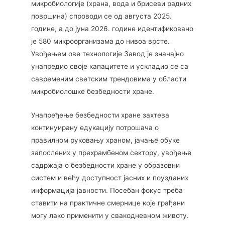
микробиологије (храна, вода и брисеви радних
површина) спроводи се од августа 2025.
године, а до јуна 2026. године идентификовано
је 580 микроорганизама до нивоа врсте.
Увођењем ове технологије Завод је значајно
унапредио своје капацитете и ускладио се са
савременим светским трендовима у области
микробиолошке безбедности хране.
Унапређење безбедности хране захтева
континуирану едукацију потрошача о
правилном руковању храном, јачање обуке
запослених у прехрамбеном сектору, увођење
садржаја о безбедности хране у образовни
систем и већу доступност јасних и поузданих
информација јавности. Посебан фокус треба
ставити на практичне смернице које грађани
могу лако применити у свакодневном животу.