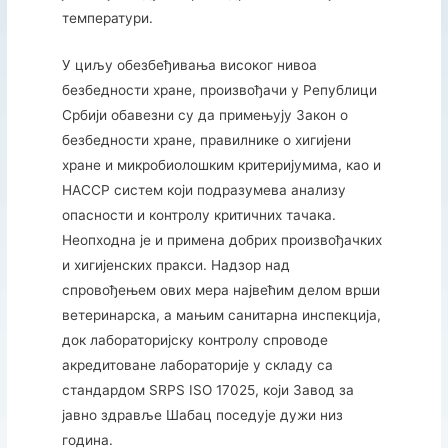
температури.
У циљу обезбеђивања високог нивоа
безбедности хране, произвођачи у Републици
Србији обавезни су да примењују Закон о
безбедности хране, правилнике о хигијени
хране и микробиолошким критеријумима, као и
HACCP систем који подразумева анализу
опасности и контролу критичних тачака.
Неопходна је и примена добрих произвођачких
и хигијенских пракси. Надзор над
спровођењем ових мера највећим делом врши
ветеринарска, а мањим санитарна инспекција,
док лабораторијску контролу спроводе
акредитоване лабораторије у складу са
стандардом SRPS ISO 17025, који Завод за
јавно здравље Шабац поседује дужи низ
година.