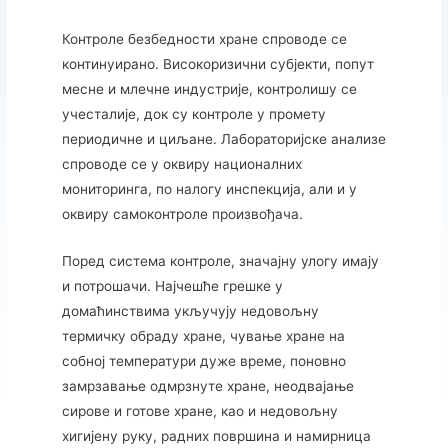
Контроле безбедности хране спроводе се
континуирано. Високоризични субјекти, попут
месне и млечне индустрије, контролишу се
учесталије, док су контроле у промету
периодичне и циљане. Лабораторијске анализе
спроводе се у оквиру националних
мониторинга, по налогу инспекција, али и у
оквиру самоконтроле произвођача.
Поред система контроле, значајну улогу имају
и потрошачи. Најчешће грешке у
домаћинствима укључују недовољну
термичку обраду хране, чување хране на
собној температури дуже време, поновно
замрзавање одмрзнуте хране, неодвајање
сирове и готове хране, као и недовољну
хигијену руку, радних површина и намирница