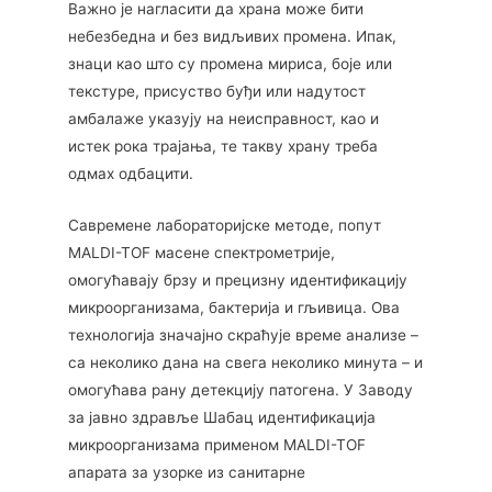
Важно је нагласити да храна може бити
небезбедна и без видљивих промена. Ипак,
знаци као што су промена мириса, боје или
текстуре, присуство буђи или надутост
амбалаже указују на неисправност, као и
истек рока трајања, те такву храну треба
одмах одбацити.
Савремене лабораторијске методе, попут
MALDI-TOF масене спектрометрије,
омогућавају брзу и прецизну идентификацију
микроорганизама, бактерија и гљивица. Ова
технологија значајно скраћује време анализе –
са неколико дана на свега неколико минута – и
омогућава рану детекцију патогена. У Заводу
за јавно здравље Шабац идентификација
микроорганизама применом MALDI-TOF
апарата за узорке из санитарне