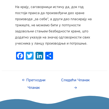
На крају, саговорници истичу да, док год
постоји пракса да произвођачи део хране
производе „за себе“, а други део пласирају на
тржиште, не можемо бити у потпуности
задовољни стањем безбедности хране, што
додатно указује на значај одговорности свих
учесника у ланцу производње и потрошње.
F
T
Li
S
a
w
n
h
c
itt
k
ar
e
er
e
e
←
Претходни
Следећи Чланак
b
dI
Чланак
→
o
n
o