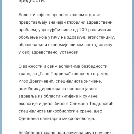
вредности.
Болести које се преносе храном и даље
представљају значајан глобални здравствени
проблем, узрокујући више од 200 различитих
обољења која утичу на здравље, егзистенцију,
образовање и економије широм света, истичу
у овој здравственој установи.
О важности и свим аспектима безбедности
хране, за „Глас Подриња“ говоре др сц. мед.
Игор Драгичевић, специјалиста хигијене,
помоћник директора за послове јавног
здравља из области хигијене и хумане
екологије и дипл. биолог Снежана Теодоровић,
специјалиста микробиологије хране, шеф
Одељења санитарне микробиологије.
Безбедност хране подразумева скуп научних,