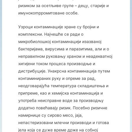
ризиком за осетљиве групе – децу, старије и
имунокompромитоване особе.
Узроци контаминације хране су бројни и
комплексни. Најчешће се ради о
микробиолошкој контаминацији изазваној
бактеријама, вирусима и паразитима, али и о
неправилном руковању храном и неадекватној
хигијени током процеса производње и
дистрибуције. Унакрсна контаминација путем
контаминираних руку и опреме за рад,
неодговарајућа температура складиштења и
припреме, као и хемијска контаминација и
употреба неисправне воде за производњу
додатно повећавају ризик. Посебно ризичне
намирнице су сирово месо, јаја,
непастеризовани млечни производи и готова
јела која се дуже време држе на собној