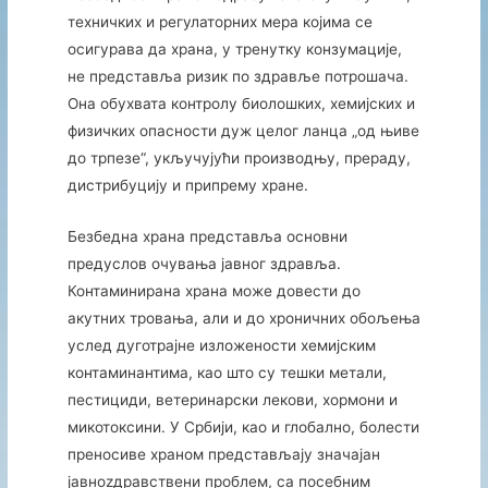
техничких и регулаторних мера којима се
осигурава да храна, у тренутку конзумације,
не представља ризик по здравље потрошача.
Она обухвата контролу биолошких, хемијских и
физичких опасности дуж целог ланца „од њиве
до трпезе“, укључујући производњу, прераду,
дистрибуцију и припрему хране.
Безбедна храна представља основни
предуслов очувања јавног здравља.
Контаминирана храна може довести до
акутних тровања, али и до хроничних обољења
услед дуготрајне изложености хемијским
контаминантима, као што су тешки метали,
пестициди, ветеринарски лекови, хормони и
микотоксини. У Србији, као и глобално, болести
преносиве храном представљају значајан
јавноzдравствени проблем, са посебним