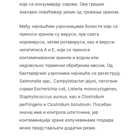
које се конзумирају сирове. Ове грешке
значајно повећавају ризик од тровања храном.
Међу најчешћим узрочницима болести које се
преносе храном су вируси, пре свега
норовируси, затим ротавируси, као и вируси
хепатитиса А и Е, који се преносе
контаминираном храном и водом или
недовољно термички обрађеним месом. Од
бактеријских узрочника најчешће се региструју
Salmonella spp., Campylobacter jejuni, патогени
сојеви Escherichia coli, Listeria monocytogenes,
Staphylococcus aureus, као и Clostridium
perfringens и Clostridium botulinum. Посебан
значај има и контрола штеточина, јер
контаминација хране излучевинама глодара
може представљати додатни ризик.