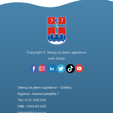
o
k
Copyright © Завод за јавно здравље
web dizajn
Завод за јавно здравље – Шабац
Адреса: Јована Цвијића 1
Тел. 015/ 300-550
ПИБ: 1000-82-545
kabinet@zjz.org.rs