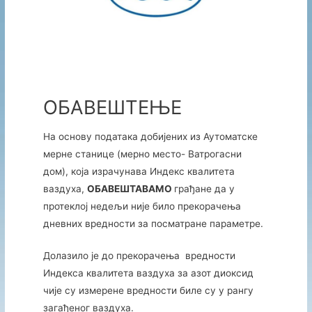
ОБАВЕШТЕЊЕ
На основу података добијених из Аутоматске
мерне станице (мерно место- Ватрогасни
дом), која израчунава Индекс квалитета
ваздуха,
ОБАВЕШТАВАМО
грађане да у
протеклој недељи није било прекорачења
дневних вредности за посматране параметре.
Долазило је до прекорачења вредности
Индекса квалитета ваздуха за азот диоксид
чије су измерене вредности биле су у рангу
загађеног ваздуха.