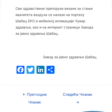
Све здравствене препоруке везане за стање
квалитета ваздуха се налазе на порталу
Шабац EKО и мобилној апликацији Чувар
здравља, као и на интернет страници Завода
за јавно здравље Шабац.
Завод за јавно здравље Шабац
F
T
Li
S
a
w
n
h
c
itt
k
ar
e
er
e
e
←
Претходни
Следећи Чланак
b
dI
Чланак
→
o
n