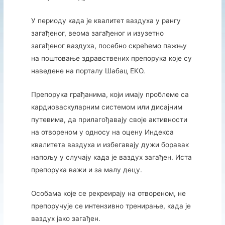
У периоду када је квалитет ваздуха у рангу
загађеног, веома загађеног и изузетно
загађеног ваздуха, посебно скрећемо пажњу
на поштовање здравствених препорука које су
наведене на порталу Шабац EKО.
Препорука грађанима, који имају проблеме са
кардиоваскуларним системом или дисајним
путевима, да прилагођавају своје активности
на отвореном у односу на оцену Индекса
квалитета ваздуха и избегавају дужи боравак
напољу у случају када је ваздух загађен. Иста
препорука важи и за малу децу.
Особама које се рекреирају на отвореном, не
препоручује се интензивно тренирање, када је
ваздух јако загађен.