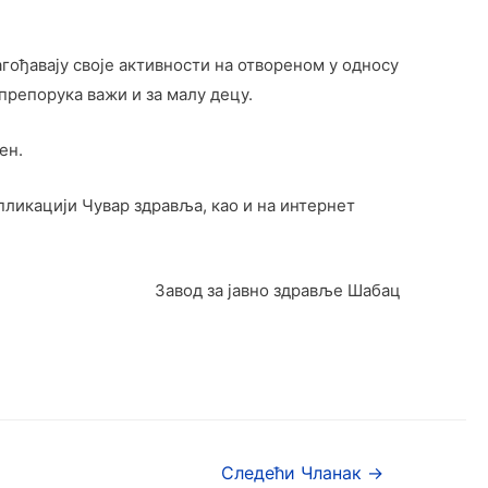
гођавају своје активности на отвореном у односу
 препорука важи и за малу децу.
ен.
пликацији Чувар здравља, као и на интернет
Завод за јавно здравље Шабац
Следећи Чланак
→