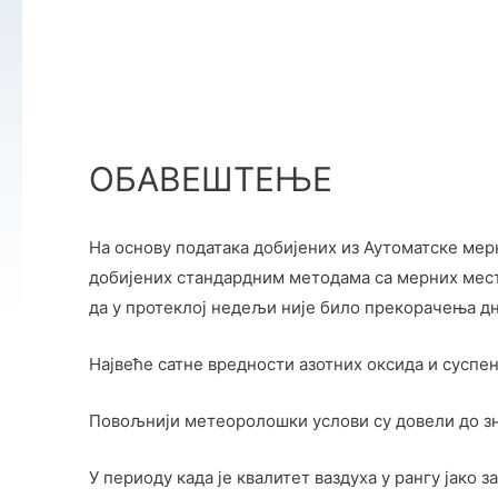
ОБАВЕШТЕЊЕ
На основу података добијених из Аутоматске мерн
добијених стандардним методама са мерних места
да у протеклој недељи није било прекорачења д
Највеће сатне вредности азотних оксида и суспе
Повољнији метеоролошки услови су довели до зна
У периоду када је квалитет ваздуха у рангу јако