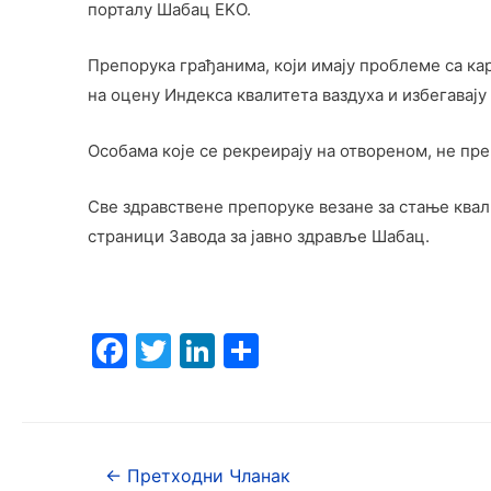
порталу Шабац EKО.
Препорука грађанима, који имају проблеме са ка
на оцену Индекса квалитета ваздуха и избегавају 
Особама које се рекреирају на отвореном, не пре
Све здравствене препоруке везане за стање квал
страници Завода за јавно здравље Шабац.
F
T
Li
S
a
w
n
h
c
itt
k
ar
e
er
e
e
←
Претходни Чланак
b
dI