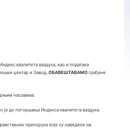
Индекс квалитета ваздуха, као и података
лошки центар и Завод,
ОБАВЕШТАВАМО
грађане
черњим часовима.
о је до погоршања Индекса квалитета ваздуха.
дравствених препорука које су наведене на