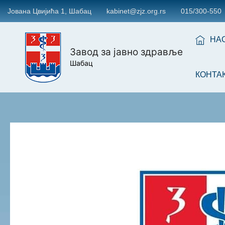
Јована Цвијића 1, Шабац
kabinet@zjz.org.rs
015/300-550
НА
Завод за јавно здравље
Шабац
КОНТА