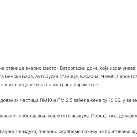
е станице (мерно место- Ватрогасни дом), која израчунава 
 Бенска Бара, Аутобуска станица, Касарна, Чавић, Геронто
невних вредности за посматране параметре.
ндованих честица ПM10 и ПМ 2,5 забележене су 10.05. у ве
чајног побољшања квалитета ваздуха. Поред тога, долазил
 загађеног ваздуха, посебно скрећемо пажњу на поштовање з