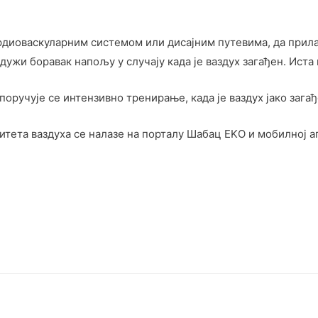
рдиоваскуларним системом или дисајним путевима, да прила
дужи боравак напољу у случају када је ваздух загађен. Иста
поручује се интензивно тренирање, када је ваздух јако загађ
итета ваздуха се налазе на порталу Шабац EKО и мобилној а