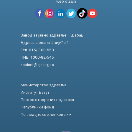
web dizajn
Завод за јавно здравље – Шабац
Адреса: Јована Цвијића 1
Тел. 015/ 300-550
ПИБ: 1000-82-545
kabinet@zjz.org.rs
Министарство здравља
Институт Батут
Портал отворених података
Републички фонд
Погледајте све линкове
>>