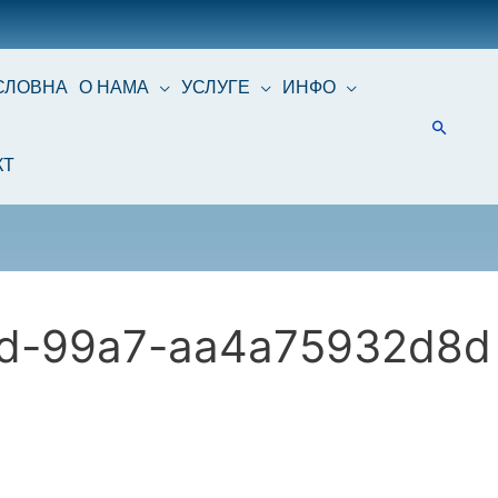
СЛОВНА
О НАМА
УСЛУГЕ
ИНФО
КТ
4d-99a7-aa4a75932d8d