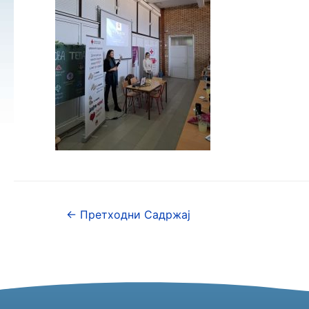
←
Претходни Садржај