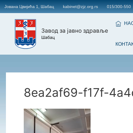
Јована Цвијића 1, Шабац
kabinet@zjz.org.rs
015/300-550
НА
Завод за јавно здравље
Шабац
КОНТА
8ea2af69-f17f-4a