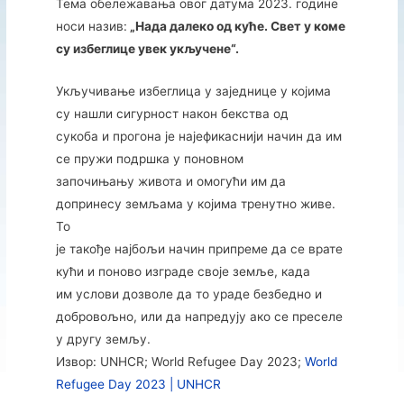
Тема обележавања овог датума 2023. године
носи назив:
„Нада далеко од куће. Свет у коме
су избеглице увек укључене“.
Укључивање избеглица у заједнице у којима
су нашли сигурност након бекства од
сукоба и прогона је најефикаснији начин да им
се пружи подршка у поновном
започињању живота и омогући им да
допринесу земљама у којима тренутно живе.
То
је такође најбољи начин припреме да се врате
кући и поново изграде своје земље, када
им услови дозволе да то ураде безбедно и
добровољно, или да напредују ако се преселе
у другу земљу.
Извор: UNHCR; World Refugee Day 2023;
World
Refugee Day 2023 | UNHCR