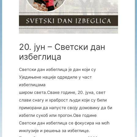
20. јун – Светски дан
избеглица
Светски дан избеглица је дан који су
Уједињене нације одредиле у част
избеглицама
широм света.Сваке године, 20. јуна, свет
слави снагу и храброст људи који су били
приморани да напусте своју домовину да би
избегли сукоб или прогон.Ове године
Светски дан избеглица се фокусира на моћ
инклузије и решења за избеглице.