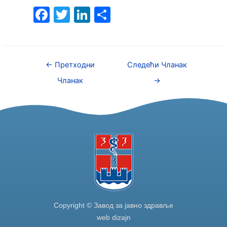
F
T
Li
S
a
w
n
h
c
itt
k
ar
e
er
e
e
←
Претходни
Следећи Чланак
b
dI
Чланак
→
o
n
o
k
Copyright © Завод за јавно здравље
web dizajn