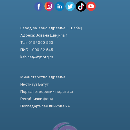
Завод за јавно здравље – Шабац
Адреса: Јована Цвијића 1
Тел. 015/ 300-550
ПИБ: 1000-82-545
kabinet@zjz.org.rs
Министарство здравља
Институт Батут
Портал отворених података
Републички фонд
Погледајте све линкове
>>