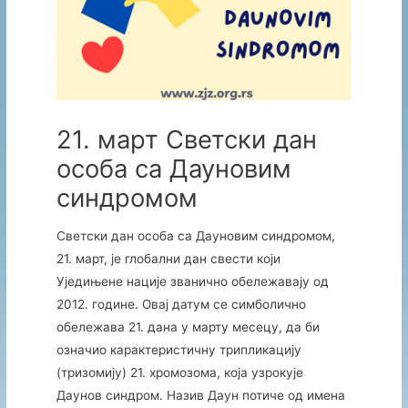
21. март Светски дан
особа са Дауновим
синдромом
Светски дан особа са Дауновим синдромом,
21. март, је глобални дан свести који
Уједињене нације званично обележавају од
2012. године. Овај датум се симболично
обележава 21. дана у марту месецу, да би
означио карактеристичну трипликацију
(тризомију) 21. хромозома, која узрокује
Даунов синдром. Назив Даун потиче од имена