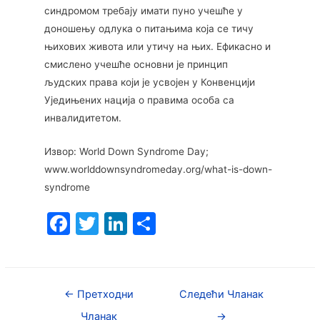
синдромом требају имати пуно учешће у
доношењу одлука о питањима која се тичу
њихових живота или утичу на њих. Ефикасно и
смислено учешће основни је принцип
људских права који је усвојен у Конвенцији
Уједињених нација о правима особа са
инвалидитетом.
Извор: World Down Syndrome Day;
www.worlddownsyndromeday.org/what-is-down-
syndrome
F
T
Li
S
a
w
n
h
c
itt
k
ar
e
er
e
e
←
Претходни
Следећи Чланак
b
dI
Чланак
→