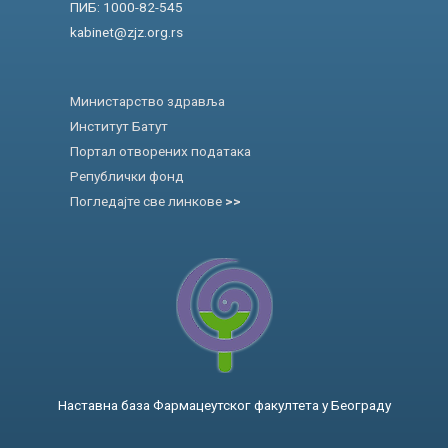
ПИБ: 1000-82-545
kabinet@zjz.org.rs
Министарство здравља
Институт Батут
Портал отворених података
Републички фонд
Погледајте све линкове
>>
Наставна база Фармацеутског факултета у Београду