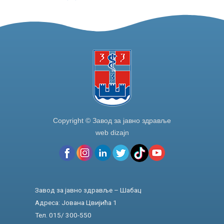
o
n
o
k
Copyright © Завод за јавно здравље
web dizajn
Завод за јавно здравље – Шабац
Адреса: Јована Цвијића 1
Тел. 015/ 300-550