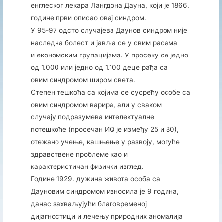
енглеског лекара Лангдона Дауна, који је 1866.
године први описао oвај синдром.
У 95-97 одсто случајева Даунов синдром није
наследна болест и јавља се у свим расама
и економским групацијама. У просеку се једно
од 1.000 или једно од 1.100 деце рађа са
овим синдромом широм света.
Степен тешкоћа са којима се сусрећу особе са
овим синдромом варира, али у сваком
случају подразумева интелектуалне
потешкоће (просечан ИQ је између 25 и 80),
отежано учење, кашњење у развоју, могуће
здравствене проблеме као и
карактеристичан физички изглед.
Године 1929. дужина живота особа са
Дауновим синдромом износила је 9 година,
данас захваљујући благовременој
дијагностици и лечењу природних аномалија