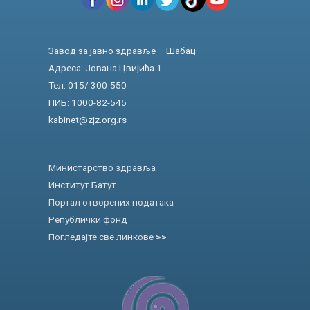
Завод за јавно здравље – Шабац
Адреса: Јована Цвијића 1
Тел. 015/ 300-550
ПИБ: 1000-82-545
kabinet@zjz.org.rs
Министарство здравља
Институт Батут
Портал отворених података
Републички фонд
Погледајте све линкове
>>