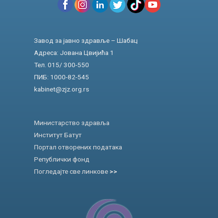
Завод за јавно здравље – Шабац
Адреса: Јована Цвијића 1
Тел. 015/ 300-550
ПИБ: 1000-82-545
kabinet@zjz.org.rs
Министарство здравља
Институт Батут
Портал отворених података
Републички фонд
Погледајте све линкове
>>