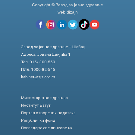
Copyright © Завод за јавно здравље
web dizajn
Завод за јавно здравље – Шабац
Адреса: Јована Цвијића 1
Тел. 015/ 300-550
ПИБ: 1000-82-545
kabinet@zjz.org.rs
Министарство здравља
Институт Батут
Портал отворених података
Републички фонд
Погледајте све линкове
>>