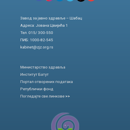
Завод за јавно здравље – Шабац
Адреса: Јована Цвијића 1
Тел. 015/ 300-550
ПИБ: 1000-82-545
kabinet@zjz.org.rs
Министарство здравља
Институт Батут
Портал отворених података
Републички фонд
Погледајте све линкове
>>