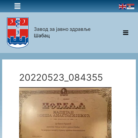
Завод за јавно здравље
Шабац
20220523_084355