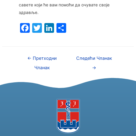
савете који ће вам помоћи да очувате своје
здравље.
F
T
Li
S
a
w
n
h
c
itt
k
ar
e
er
e
e
←
Претходни
Следећи Чланак
b
dI
Чланак
→
o
n
o
k