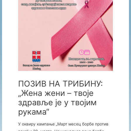
ПОЗИВ НА ТРИБИНУ:
„Жена жени – твоје
здравље је у твојим
рукама“
У оквиру кампање „Март месец борбе против