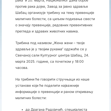
рака“ и 20. марта, Националног дана борбе
против рака дојке, Завод за јавно здравље
Шабац организује трибину на тему превенције
малигних болести, са циљем подизања свести
о значају превенције, редовних превентивних
прегледа и здравих животних навика.
Трибина под називом „Жена жени – твоје
здравље је у твојим рукама“ одржаће се у
Свечаној сали Културног центра Шабац, 24.
марта 2025. године, са почетком у 18:00
часова.
На трибини ће говорити стручњаци из наше
установе који ће поделити најважније
информације о превенцији и раном откривању
малигних болести:
др Драгана Радојичић, специјалиста