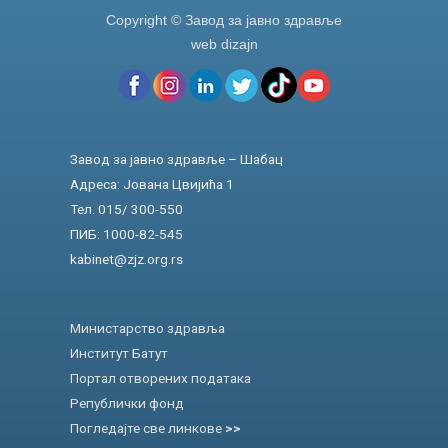
Copyright © Завод за јавно здравље
web dizajn
Завод за јавно здравље – Шабац
Адреса: Јована Цвијића 1
Тел. 015/ 300-550
ПИБ: 1000-82-545
kabinet@zjz.org.rs
Министарство здравља
Институт Батут
Портал отворених података
Републички фонд
Погледајте све линкове
>>