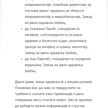
епидемиологије, помоћник директора за
послове јавног здравља из области
епидемиологије и микробиологије, Завод
за јавно здравље Шабац,
др Снежана Панић, специјалиста
хигијене, субспецијалиста исхране
здравих и болесних људи, начелница
Центра за хигијену и хуману екологију,
Завод за јавно здравље Шабац,
др Ана Пајичић, специјалиста социјалне
медицине, Завод за јавно здравље
Шабац.
Драге даме, ваше здравље је у вашим рукама!
Позивамо вас да нам се придружите на
трибини и сазнате како превенција и рано
откривање могу спасити живот. Ово је прилика
да добијете важне информације и стручне