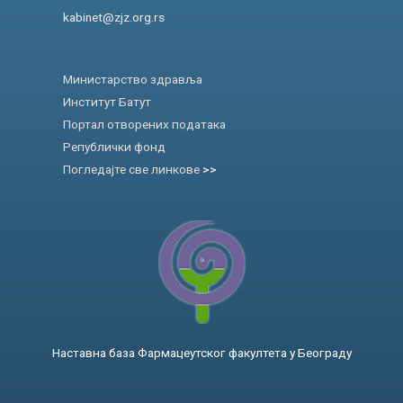
kabinet@zjz.org.rs
Министарство здравља
Институт Батут
Портал отворених података
Републички фонд
Погледајте све линкове
>>
Наставна база Фармацеутског факултета у Београду