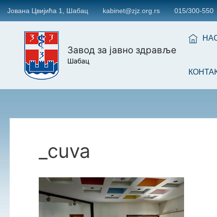
Јована Цвијића 1, Шабац
kabinet@zjz.org.rs
015/300-550
НА
Завод за јавно здравље
Шабац
КОНТА
_cuva