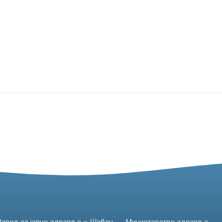
Завод за јавно здравље – Шабац
Министарство здравља