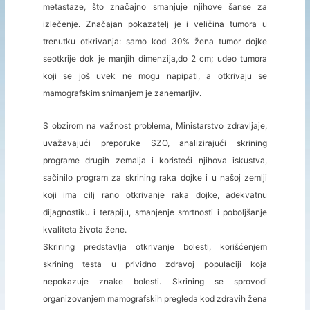
metastaze, što značajno smanjuje njihove šanse za
izlečenje. Značajan pokazatelj je i veličina tumora u
trenutku otkrivanja: samo kod 30% žena tumor dojke
seotkrije dok je manjih dimenzija,do 2 cm; udeo tumora
koji se još uvek ne mogu napipati, a otkrivaju se
mamografskim snimanjem je zanemarljiv.
S obzirom na važnost problema, Ministarstvo zdravljaje,
uvažavajući preporuke SZO, analizirajući skrining
programe drugih zemalja i koristeći njihova iskustva,
sačinilo program za skrining raka dojke i u našoj zemlji
koji ima cilj rano otkrivanje raka dojke, adekvatnu
dijagnostiku i terapiju, smanjenje smrtnosti i poboljšanje
kvaliteta života žene.
Skrining predstavlja otkrivanje bolesti, korišćenjem
skrining testa u prividno zdravoj populaciji koja
nepokazuje znake bolesti. Skrining se sprovodi
organizovanjem mamografskih pregleda kod zdravih žena