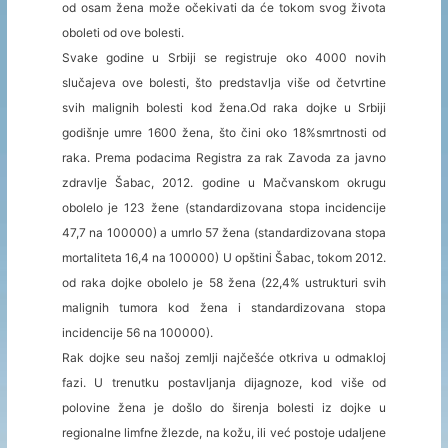
od osam žena može očekivati da će tokom svog života
oboleti od ove bolesti.
Svake godine u Srbiji se registruje oko 4000 novih
slučajeva ove bolesti, što predstavlja više od četvrtine
svih malignih bolesti kod žena.Od raka dojke u Srbiji
godišnje umre 1600 žena, što čini oko 18%smrtnosti od
raka. Prema podacima Registra za rak Zavoda za javno
zdravlje Šabac, 2012. godine u Mačvanskom okrugu
obolelo je 123 žene (standardizovana stopa incidencije
47,7 na 100000) a umrlo 57 žena (standardizovana stopa
mortaliteta 16,4 na 100000) U opštini Šabac, tokom 2012.
od raka dojke obolelo je 58 žena (22,4% ustrukturi svih
malignih tumora kod žena i standardizovana stopa
incidencije 56 na 100000).
Rak dojke seu našoj zemlji najčešće otkriva u odmakloj
fazi. U trenutku postavljanja dijagnoze, kod više od
polovine žena je došlo do širenja bolesti iz dojke u
regionalne limfne žlezde, na kožu, ili već postoje udaljene