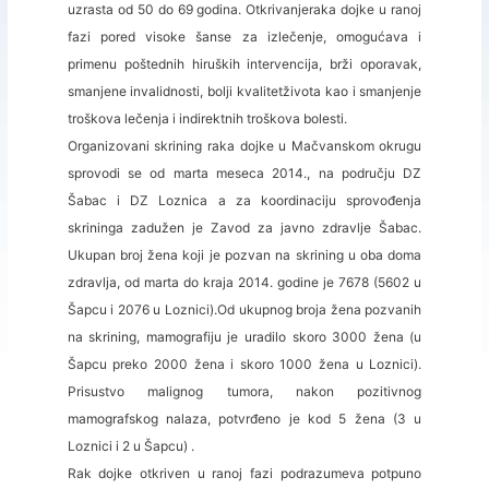
uzrasta od 50 do 69 godina. Otkrivanjeraka dojke u ranoj
fazi pored visoke šanse za izlečenje, omogućava i
primenu poštednih hiruških intervencija, brži oporavak,
smanjene invalidnosti, bolji kvalitetživota kao i smanjenje
troškova lečenja i indirektnih troškova bolesti.
Organizovani skrining raka dojke u Mačvanskom okrugu
sprovodi se od marta meseca 2014., na području DZ
Šabac i DZ Loznica a za koordinaciju sprovođenja
skrininga zadužen je Zavod za javno zdravlje Šabac.
Ukupan broj žena koji je pozvan na skrining u oba doma
zdravlja, od marta do kraja 2014. godine je 7678 (5602 u
Šapcu i 2076 u Loznici).Od ukupnog broja žena pozvanih
na skrining, mamografiju je uradilo skoro 3000 žena (u
Šapcu preko 2000 žena i skoro 1000 žena u Loznici).
Prisustvo malignog tumora, nakon pozitivnog
mamografskog nalaza, potvrđeno je kod 5 žena (3 u
Loznici i 2 u Šapcu) .
Rak dojke otkriven u ranoj fazi podrazumeva potpuno