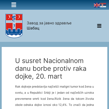
Завод за јавно здравље
Шабац
U susret Nacionalnom
danu borbe protiv raka
dojke, 20. mart
Rak dojkeje predstavlja najčešći maligni tumor kod žena u
svetu, a u Republici Srbiji je i jedan od najčešćih uzroka
prevremene smrti kod žena.Rizik žena da tokom života
obole odraka dojke iznosi oko 12,4%. To znači da jedna