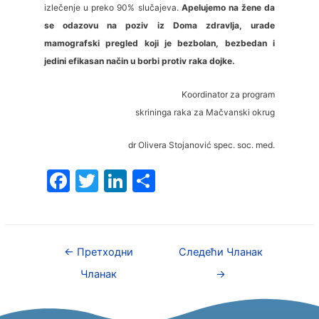
izlečenje u preko 90% slučajeva.
Apelujemo na žene da
se odazovu na poziv iz Doma zdravlja, urade
mamografski pregled koji je bezbolan, bezbedan i
jedini efikasan način u borbi protiv raka dojke.
Koordinator za program
skrininga raka za Mačvanski okrug
dr Olivera Stojanović spec. soc. med.
F
T
Li
S
a
w
n
h
c
itt
k
ar
e
er
e
e
←
Претходни
Следећи Чланак
b
dI
Чланак
→
o
n
o