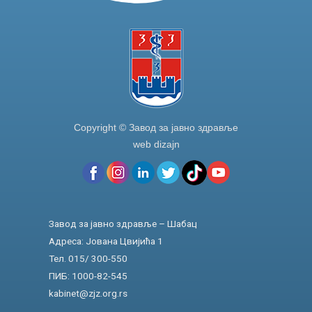
k
Copyright © Завод за јавно здравље
web dizajn
Завод за јавно здравље – Шабац
Адреса: Јована Цвијића 1
Тел. 015/ 300-550
ПИБ: 1000-82-545
kabinet@zjz.org.rs