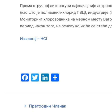
Према стручној литератури најзначајније антроп
(као што је поливинил-хлорид ПВЦ), индустрије 
Мониторинг хлороводника на мерном месту Ватрог
период након тога, на основу којих ће се стећи 
Извештај – HCl
F
T
Li
S
a
w
n
h
c
itt
k
ar
e
er
e
e
←
Претходни Чланак
b
dI