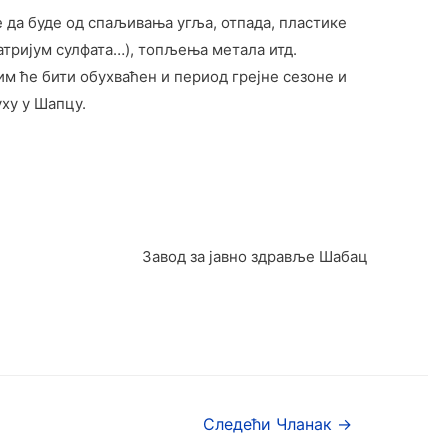
 да буде од спаљивања угља, отпада, пластике
атријум сулфата…), топљења метала итд.
м ће бити обухваћен и период грејне сезоне и
уху у Шапцу.
Завод за јавно здравље Шабац
Следећи Чланак
→