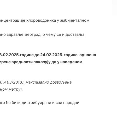
онцентрације хлороводоника у амбијенталном
вно здравље Београд, о чему се и доставља
.02.2025.године до 24.02.2025. године, односно
мерене вредности показују да у наведеном
010 и 63/2013), максимално дозвољена
ном метру).
 што ће бити дистрибуирани и сви наредни