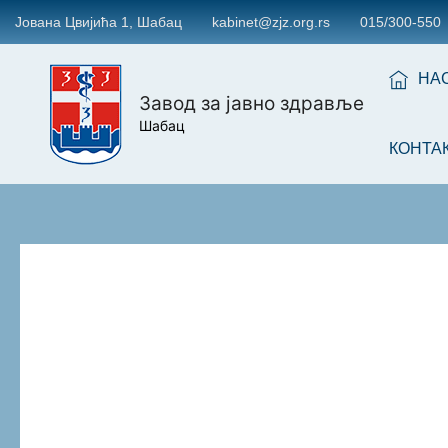
Јована Цвијића 1, Шабац
kabinet@zjz.org.rs
015/300-550
НА
Завод за јавно здравље
Шабац
КОНТА