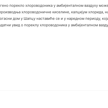
огено порекло хлороводоника у амбијенталном ваздуху може
(производња хлороводоничне киселине, калцијум хлорида, н
асни дом у Шапцу наставиће се и у наредном периоду, који
додатни увид о пореклу хлороводоника у амбијенталном вазд