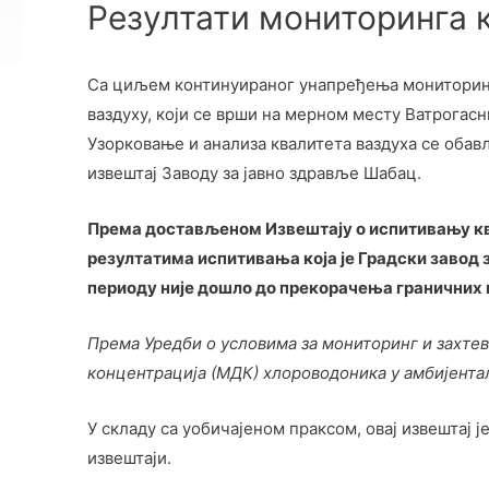
Резултати мониторинга 
Са циљем континуираног унапређења мониторинг
ваздуху, који се врши на мерном месту Ватрогасн
Узорковање и анализа квалитета ваздуха се обав
извештај Заводу за јавно здравље Шабац.
Према достављеном Извештају о испитивању квал
резултатима испитивања која је Градски завод 
периоду није дошло до прекорачења граничних 
Према Уредби о условима за мониторинг и захтеви
концентрација (МДК) хлороводоника у амбијентал
У складу са уобичајеном праксом, овај извештај 
извештаји.