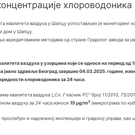
концентрације хлороводоника
а квалитета ваздуха у Шапцу успостављен је мониторинг к
и дом у Шапцу.
ља акредитованим методама од стране Градског завода за ја
итета ваздуха у узорцима који се односе на период од 18
за јавно здравље Београд завршио 04.03.2025. године, из
вредности хлороводоника за 24 часа.
ма квалитета ваздуха („Сл. Гласник РС“ број 11/2010, 75/2
3
ном ваздуху за 24 часа износи
15 µg/m
(микрограма по куб
је прослеђен и надлежној инспекцији и градској управи, као