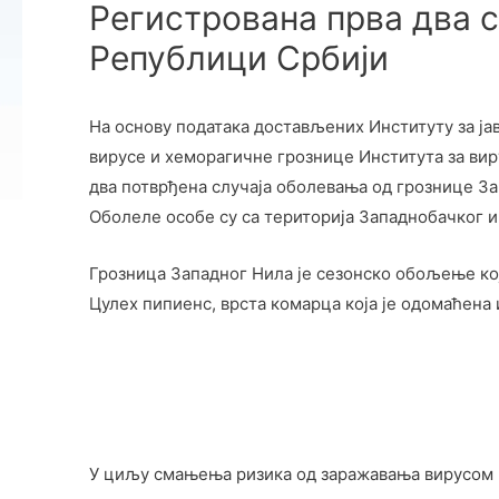
Регистрована прва два 
Републици Србији
На основу података достављених Институту за ј
вирусе и хеморагичне грознице Института за виру
два потврђена случаја оболевања од грознице За
Оболеле особе су са територија Западнобачког и
Грозница Западног Нила је сезонско обољење ко
Цулеx пипиенс, врста комарца која је одомаћена 
У циљу смањења ризика од заражавања вирусом З