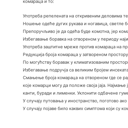
комараца и то:
Употреба репелената на откривеним деловима те
Ношење одеће дугих рукава и ногавица, светле б
Препоручљиво је да одећа буде комотна, јер кома
Избегавање боравка на отвореном у периоду најин
Употреба заштитне мреже против комараца на про
Редукција броја комараца у затвореном простору
По могућству боравак у климатизованим просторим
Избегавање подручја са великим бројем инсеката
Смањење броја комараца на отвореном где се рад
које комарци могу да положе своја јаја. Најмање 
канти, буради и лименки. Уклонити одбачене гуме
У случају путовања у иностранство, поготово ак
У случају појаве било каквих симптома који су к