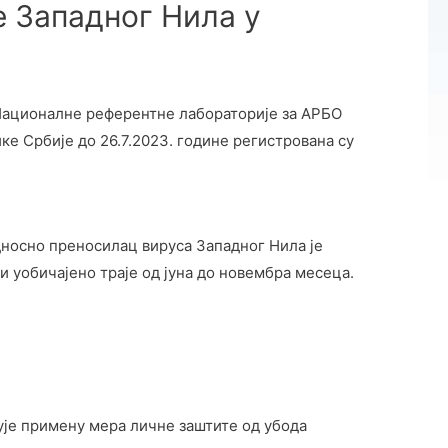
е Западног Нила у
 Националне референтне лабораторије за АРБО
ке Србије до 26.7.2023. године регистрована су
дносно преносилац вируса Западног Нила је
и уобичајено траје од јуна до новембра месеца.
је примену мера личне заштите од убода