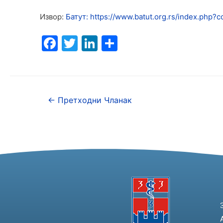
Извор:
Батут: https://www.batut.org.rs/index.php?
F
T
Li
S
a
w
n
h
c
itt
k
ar
e
er
e
e
←
Претходни Чланак
b
dI
o
n
o
k