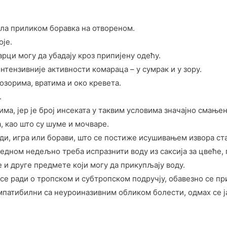
ла приликом боравка на отвореном.
оје.
рци могу да убадају кроз припијену одећу.
тензивније активности комараца – у сумрак и у зору.
зорима, вратима и око кревета.
.
а, јер је број инсеката у таквим условима значајно смањен
, као што су шуме и мочваре.
и, игра или борави, што се постиже исушивањем извора стаја
једном недељно треба испразнити воду из саксија за цвеће, 
 и друге предмете који могу да прикупљају воду.
о се ради о тропском и субтропском подручју, обавезно се 
омпатибилни са неуроиназивним обликом болести, одмах се ј