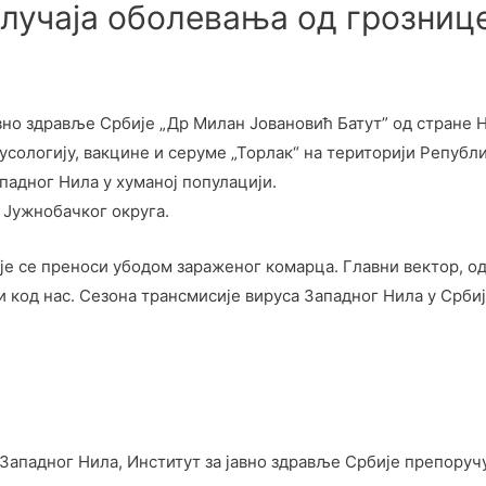
случаја оболевања од грозниц
авно здравље Србије „Др Милан Јовановић Батут” од стране
сологију, вакцине и серуме „Торлак“ на територији Републи
падног Нила у хуманој популацији.
 Јужнобачког округа.
је се преноси убодом зараженог комарца. Главни вектор, о
и код нас. Сезона трансмисије вируса Западног Нила у Србиј
ападног Нила, Институт за јавно здравље Србије препоручу