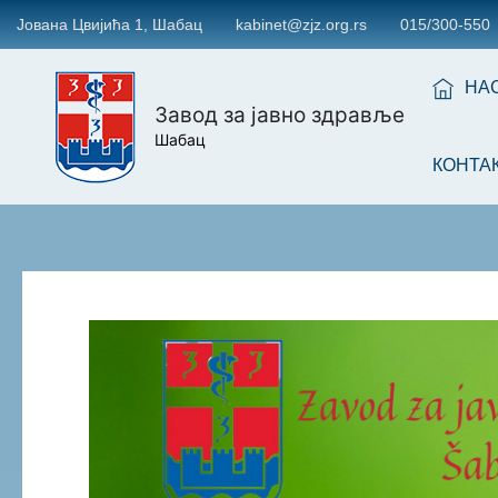
Јована Цвијића 1, Шабац
kabinet@zjz.org.rs
015/300-550
НА
Завод за јавно здравље
Шабац
КОНТА