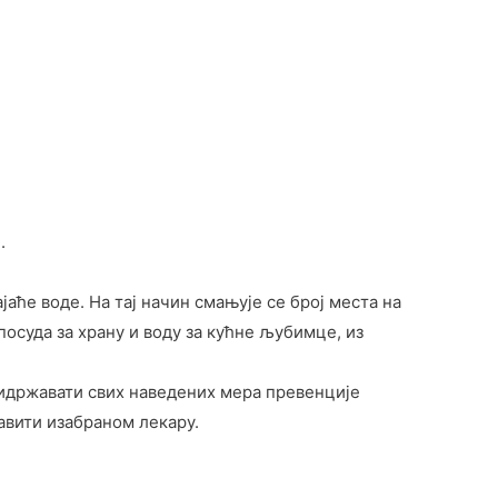
.
ће воде. На тај начин смањује се број места на
посуда за храну и воду за кућне љубимце, из
придржавати свих наведених мера превенције
авити изабраном лекару.