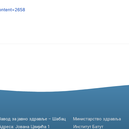
content=2658
Завод за јавно здравље – Шабац
Министарство здравља
Адреса: Јована Цвијића 1
Институт Батут