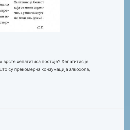
е врсте хепатитиса постоје? Хепатитис је
 што су прекомерна конзумација алкохола,