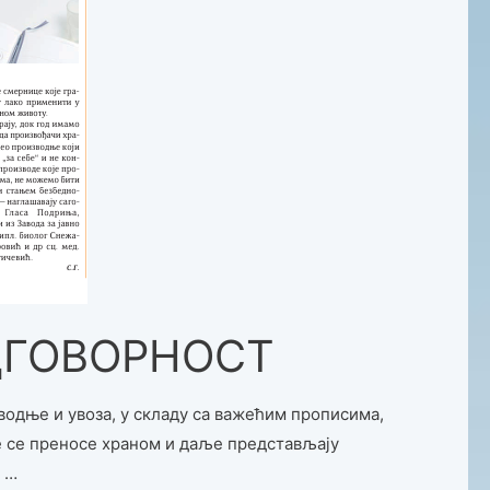
ДГОВОРНОСТ
водње и увоза, у складу са важећим прописима,
е се преносе храном и даље представљају
 …