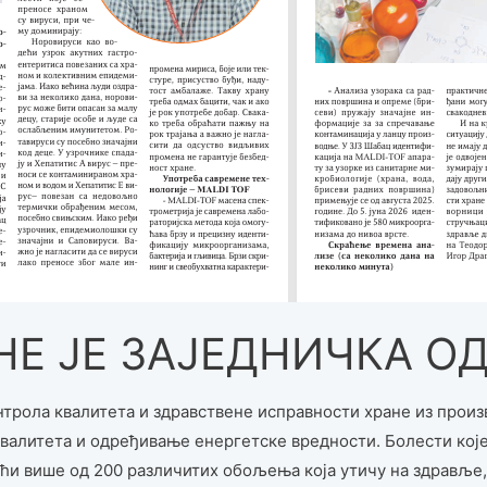
НЕ ЈЕ ЗАЈЕДНИЧКА О
нтрола квалитета и здравствене исправности хране из произ
квалитета и одређивање енергетске вредности. Болести кој
ући више од 200 различитих обољења која утичу на здравље,