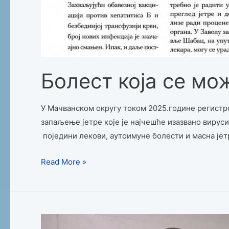
Болест која се мо
У Мачванском округу током 2025.године регистров
запаљење јетре које je најчешће изазвано вируси
поједини лекови, аутоимуне болести и масна јет
Read More »