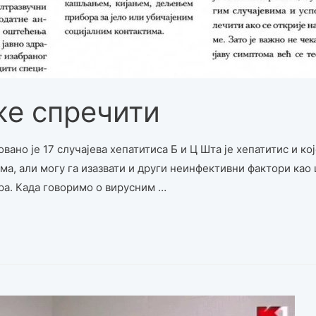
же спречити
ано је 17 случајева хепатитиса Б и Ц Шта је хепатитис и кој
ма, али могу га изазвати и други неинфективни фактори као
ра. Када говоримо о вирусним …