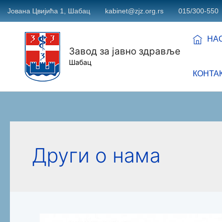
Јована Цвијића 1, Шабац
kabinet@zjz.org.rs
015/300-550
НА
Завод за јавно здравље
Шабац
КОНТА
Други о нама