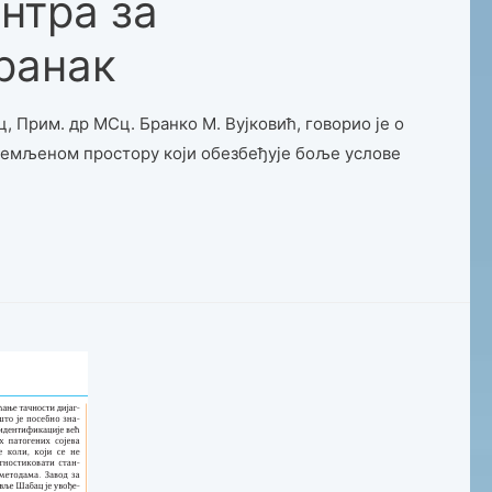
нтрa за
ранак
, Прим. др МСц. Бранко М. Вујковић, говорио је о
премљеном простору који обезбеђује боље услове