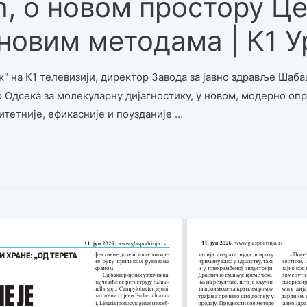
ћ, о новом простору Це
новим методама | К1 У
 на К1 телевизији, директор Завода за јавно здравље Шабац
о Одсека за молекуларну дијагностику, у новом, модерно о
итетније, ефикасније и поузданије …